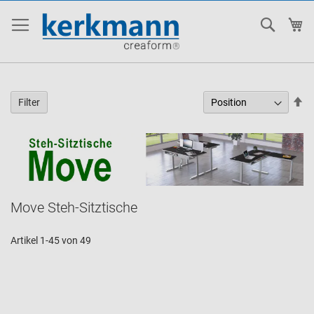
Suche
Me
In
Filter
ab
Re
Move Steh-Sitztische
Artikel
1
-
45
von
49