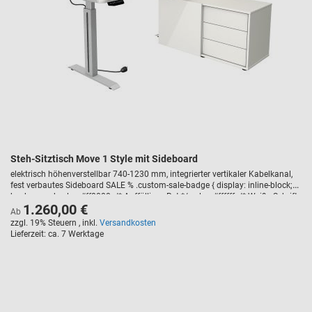
Steh-Sitztisch Move 1 Style mit Sideboard
elektrisch höhenverstellbar 740-1230 mm, integrierter vertikaler Kabelkanal,
fest verbautes Sideboard SALE % .custom-sale-badge { display: inline-block;
background-color: #ff0000; /* Auffälliges Rot */ color: #ffffff; /* Weiße Schrift
1.260,00 €
*/ font-weight: bold; text-transform: uppercase; padding: 5px 10px; border-
Ab
radius: 3px; font-size: 14px; margin-bottom: 10px; letter-spacing: 1px; }
zzgl. 19% Steuern
,
inkl.
Versandkosten
Lieferzeit
ca. 7 Werktage