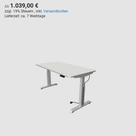
1.039,00 €
*/ font-weight: bold; text-transform: uppercase; padding: 5px 10px; border-
Ab
radius: 3px; font-size: 14px; margin-bottom: 10px; letter-spacing: 1px; }
zzgl. 19% Steuern
,
inkl.
Versandkosten
Lieferzeit
ca. 7 Werktage