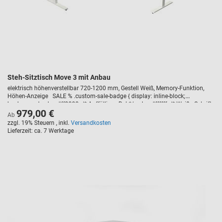
Steh-Sitztisch Move 3 mit Anbau
elektrisch höhenverstellbar 720-1200 mm, Gestell Weiß, Memory-Funktion,
Höhen-Anzeige SALE % .custom-sale-badge { display: inline-block;
background-color: #ff0000; /* Auffälliges Rot */ color: #ffffff; /* Weiße Schrift
979,00 €
*/ font-weight: bold; text-transform: uppercase; padding: 5px 10px; border-
Ab
radius: 3px; font-size: 14px; margin-bottom: 10px; letter-spacing: 1px; }
zzgl. 19% Steuern
,
inkl.
Versandkosten
Lieferzeit
ca. 7 Werktage