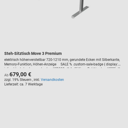
Steh-Sitztisch Move 3 Premium
elektrisch höhenverstellbar 720-1210 mm, gerundete Ecken mit Silberkante,
Memory-Funktion, Höhen-Anzeige SALE % .custom-sale-badge { display:
inline-block; background-color: #ff0000; /* Auffälliges Rot */ color: #ffffff; /*
679,00 €
Weiße Schrift */ font-weight: bold; text-transform: uppercase; padding: 5px
Ab
10px; border-radius: 3px; font-size: 14px; margin-bottom: 10px; letter-
zzgl. 19% Steuern
,
inkl.
Versandkosten
spacing: 1px; }
Lieferzeit
ca. 7 Werktage