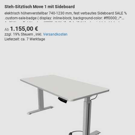
Steh-Sitztisch Move 1 mit Sideboard
elektrisch höhenverstellbar 740-1230 mm, fest verbautes Sideboard SALE %
.custom-sale-badge { display: inline-block; background-color: #ff0000; /*
Auffälliges Rot */ color: #ffffff; /* Weiße Schrift */ font-weight: bold; text-
1.155,00 €
transform: uppercase; padding: 5px 10px; border-radius: 3px; font-size: 14px;
Ab
margin-bottom: 10px; letter-spacing: 1px; }
zzgl. 19% Steuern
,
inkl.
Versandkosten
Lieferzeit
ca. 7 Werktage