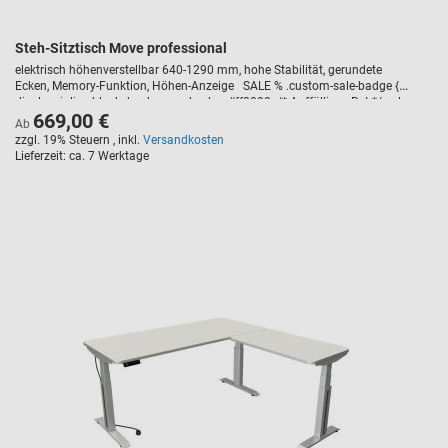
Steh-Sitztisch Move professional
elektrisch höhenverstellbar 640-1290 mm, hohe Stabilität, gerundete
Ecken, Memory-Funktion, Höhen-Anzeige SALE % .custom-sale-badge {
display: inline-block; background-color: #ff0000; /* Auffälliges Rot */ color:
669,00 €
#ffffff; /* Weiße Schrift */ font-weight: bold; text-transform: uppercase;
Ab
padding: 5px 10px; border-radius: 3px; font-size: 14px; margin-bottom: 10px;
zzgl. 19% Steuern
,
inkl.
Versandkosten
letter-spacing: 1px; }
Lieferzeit
ca. 7 Werktage