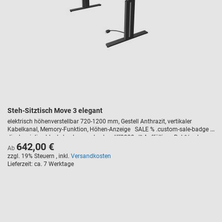
Steh-Sitztisch Move 3 elegant
elektrisch höhenverstellbar 720-1200 mm, Gestell Anthrazit, vertikaler
Kabelkanal, Memory-Funktion, Höhen-Anzeige SALE % .custom-sale-badge {
display: inline-block; background-color: #ff0000; /* Auffälliges Rot */ color:
642,00 €
#ffffff; /* Weiße Schrift */ font-weight: bold; text-transform: uppercase;
Ab
padding: 5px 10px; border-radius: 3px; font-size: 14px; margin-bottom: 10px;
zzgl. 19% Steuern
,
inkl.
Versandkosten
letter-spacing: 1px; }
Lieferzeit
ca. 7 Werktage