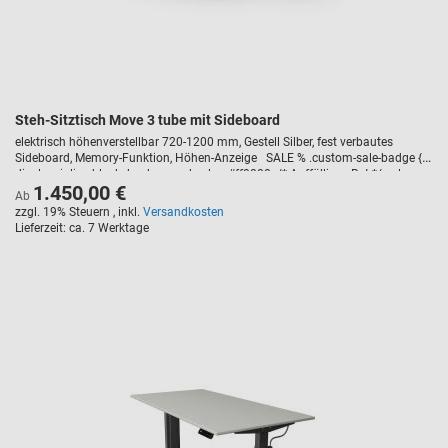
Steh-Sitztisch Move 3 tube mit Sideboard
elektrisch höhenverstellbar 720-1200 mm, Gestell Silber, fest verbautes
Sideboard, Memory-Funktion, Höhen-Anzeige SALE % .custom-sale-badge {
display: inline-block; background-color: #ff0000; /* Auffälliges Rot */ color:
1.450,00 €
#ffffff; /* Weiße Schrift */ font-weight: bold; text-transform: uppercase;
Ab
padding: 5px 10px; border-radius: 3px; font-size: 14px; margin-bottom: 10px;
zzgl. 19% Steuern
,
inkl.
Versandkosten
letter-spacing: 1px; }
Lieferzeit
ca. 7 Werktage