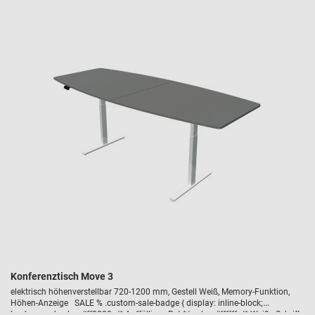
Konferenztisch Move 3
elektrisch höhenverstellbar 720-1200 mm, Gestell Weiß, Memory-Funktion,
Höhen-Anzeige SALE % .custom-sale-badge { display: inline-block;
background-color: #ff0000; /* Auffälliges Rot */ color: #ffffff; /* Weiße Schrift