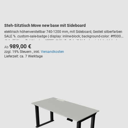
Steh-Sitztisch Move new base mit Sideboard
elektrisch höhenverstellbar 740-1200 mm, mit Sideboard, Gestell silberfarben
SALE % .custom-sale-badge { display: inline-block; background-color: #ff0000;
/* Auffälliges Rot */ color: #ffffff; /* Weiße Schrift */ font-weight: bold; text-
989,00 €
transform: uppercase; padding: 5px 10px; border-radius: 3px; font-size: 14px;
Ab
margin-bottom: 10px; letter-spacing: 1px; }
zzgl. 19% Steuern
,
inkl.
Versandkosten
Lieferzeit
ca. 7 Werktage