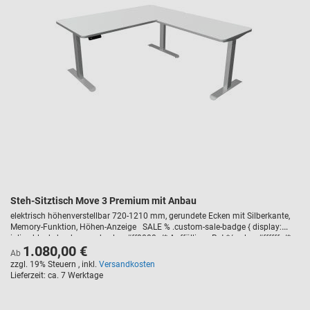
Steh-Sitztisch Move 3 Premium mit Anbau
elektrisch höhenverstellbar 720-1210 mm, gerundete Ecken mit Silberkante,
Memory-Funktion, Höhen-Anzeige SALE % .custom-sale-badge { display:
inline-block; background-color: #ff0000; /* Auffälliges Rot */ color: #ffffff; /*
1.080,00 €
Weiße Schrift */ font-weight: bold; text-transform: uppercase; padding: 5px
Ab
10px; border-radius: 3px; font-size: 14px; margin-bottom: 10px; letter-
zzgl. 19% Steuern
,
inkl.
Versandkosten
spacing: 1px; }
Lieferzeit
ca. 7 Werktage