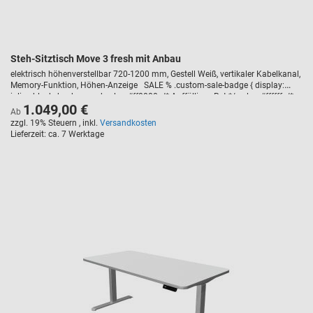
Steh-Sitztisch Move 3 fresh mit Anbau
elektrisch höhenverstellbar 720-1200 mm, Gestell Weiß, vertikaler Kabelkanal,
Memory-Funktion, Höhen-Anzeige SALE % .custom-sale-badge { display:
inline-block; background-color: #ff0000; /* Auffälliges Rot */ color: #ffffff; /*
1.049,00 €
Weiße Schrift */ font-weight: bold; text-transform: uppercase; padding: 5px
Ab
10px; border-radius: 3px; font-size: 14px; margin-bottom: 10px; letter-
zzgl. 19% Steuern
,
inkl.
Versandkosten
spacing: 1px; }
Lieferzeit
ca. 7 Werktage