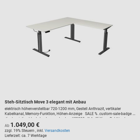
Steh-Sitztisch Move 3 elegant mit Anbau
elektrisch höhenverstellbar 720-1200 mm, Gestell Anthrazit, vertikaler
Kabelkanal, Memory-Funktion, Höhen-Anzeige SALE % .custom-sale-badge {
display: inline-block; background-color: #ff0000; /* Auffälliges Rot */ color:
1.049,00 €
#ffffff; /* Weiße Schrift */ font-weight: bold; text-transform: uppercase;
Ab
padding: 5px 10px; border-radius: 3px; font-size: 14px; margin-bottom: 10px;
zzgl. 19% Steuern
,
inkl.
Versandkosten
letter-spacing: 1px; }
Lieferzeit
ca. 7 Werktage