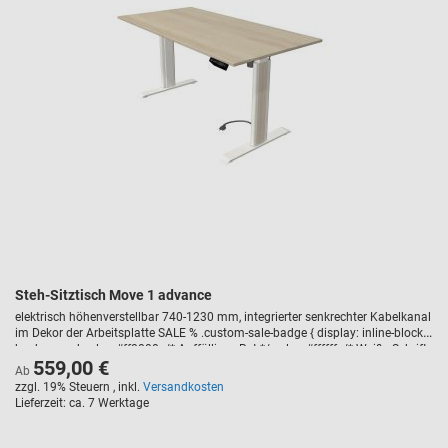
Steh-Sitztisch Move 1 advance
elektrisch höhenverstellbar 740-1230 mm, integrierter senkrechter Kabelkanal
im Dekor der Arbeitsplatte SALE % .custom-sale-badge { display: inline-block;
background-color: #ff0000; /* Auffälliges Rot */ color: #ffffff; /* Weiße Schrift
559,00 €
*/ font-weight: bold; text-transform: uppercase; padding: 5px 10px; border-
Ab
radius: 3px; font-size: 14px; margin-bottom: 10px; letter-spacing: 1px; }
zzgl. 19% Steuern
,
inkl.
Versandkosten
Lieferzeit
ca. 7 Werktage