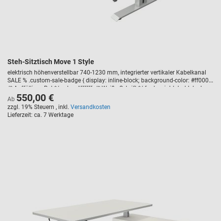
Steh-Sitztisch Move 1 Style
elektrisch höhenverstellbar 740-1230 mm, integrierter vertikaler Kabelkanal
SALE % .custom-sale-badge { display: inline-block; background-color: #ff0000;
/* Auffälliges Rot */ color: #ffffff; /* Weiße Schrift */ font-weight: bold; text-
550,00 €
transform: uppercase; padding: 5px 10px; border-radius: 3px; font-size: 14px;
Ab
margin-bottom: 10px; letter-spacing: 1px; }
zzgl. 19% Steuern
,
inkl.
Versandkosten
Lieferzeit
ca. 7 Werktage