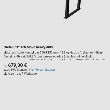
Steh-Sitztisch Move heavy duty
elektrisch höhenverstellbar 750-1250 mm, 125 kg Hubkraft, stabiles 4-Bein-
Gestell, anthrazit SALE % .custom-sale-badge { display: inline-block;
background-color: #ff0000; /* Auffälliges Rot */ color: #ffffff; /* Weiße Schrift
679,00 €
*/ font-weight: bold; text-transform: uppercase; padding: 5px 10px; border-
Ab
radius: 3px; font-size: 14px; margin-bottom: 10px; letter-spacing: 1px; }
zzgl. 19% Steuern
,
inkl.
Versandkosten
Lieferzeit
ca. 7 Werktage