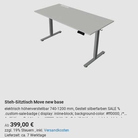
Steh-Sitztisch Move new base
elektrisch höhenverstellbar 740-1200 mm, Gestell silberfarben SALE %
.custom-sale-badge { display: inline-block; background-color: #ff0000; /*
Auffälliges Rot */ color: #ffffff; /* Weiße Schrift */ font-weight: bold; text-
399,00 €
transform: uppercase; padding: 5px 10px; border-radius: 3px; font-size: 14px;
Ab
margin-bottom: 10px; letter-spacing: 1px; }
zzgl. 19% Steuern
,
inkl.
Versandkosten
Lieferzeit
ca. 7 Werktage