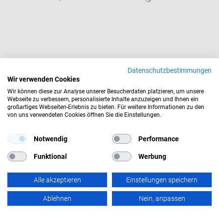
Datenschutzbestimmungen
Steh-Sitztisch Move professional mit Anbau
Wir verwenden Cookies
elektrisch höhenverstellbar 640-1290 mm, hohe Stabilität, gerundete
Wir können diese zur Analyse unserer Besucherdaten platzieren, um unsere
Ecken, Memory-Funktion, Höhen-Anzeige SALE % .custom-sale-badge {
Webseite zu verbessern, personalisierte Inhalte anzuzeigen und Ihnen ein
display: inline-block; background-color: #ff0000; /* Auffälliges Rot */ color:
1.169,00 €
großartiges Webseiten-Erlebnis zu bieten. Für weitere Informationen zu den
#ffffff; /* Weiße Schrift */ font-weight: bold; text-transform: uppercase;
Ab
von uns verwendeten Cookies öffnen Sie die Einstellungen.
padding: 5px 10px; border-radius: 3px; font-size: 14px; margin-bottom: 10px;
zzgl. 19% Steuern
,
inkl.
Versandkosten
letter-spacing: 1px; }
Lieferzeit
ca. 7 Werktage
Notwendig
Performance
Funktional
Werbung
Alle akzeptieren
Einstellungen speichern
Ablehnen
Nein, anpassen