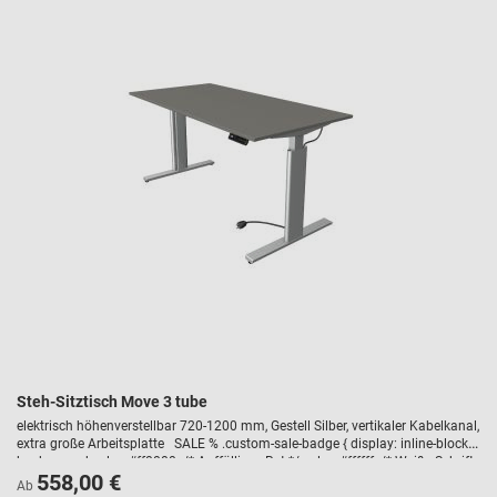
Steh-Sitztisch Move 3 tube
elektrisch höhenverstellbar 720-1200 mm, Gestell Silber, vertikaler Kabelkanal,
extra große Arbeitsplatte SALE % .custom-sale-badge { display: inline-block;
background-color: #ff0000; /* Auffälliges Rot */ color: #ffffff; /* Weiße Schrift
558,00 €
*/ font-weight: bold; text-transform: uppercase; padding: 5px 10px; border-
Ab
radius: 3px; font-size: 14px; margin-bottom: 10px; letter-spacing: 1px; }