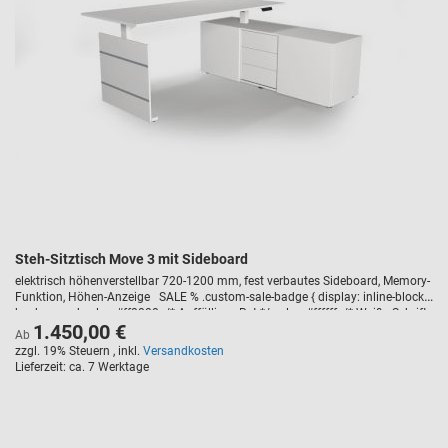
Steh-Sitztisch Move 3 mit Sideboard
elektrisch höhenverstellbar 720-1200 mm, fest verbautes Sideboard, Memory-
Funktion, Höhen-Anzeige SALE % .custom-sale-badge { display: inline-block;
background-color: #ff0000; /* Auffälliges Rot */ color: #ffffff; /* Weiße Schrift
1.450,00 €
*/ font-weight: bold; text-transform: uppercase; padding: 5px 10px; border-
Ab
radius: 3px; font-size: 14px; margin-bottom: 10px; letter-spacing: 1px; }
zzgl. 19% Steuern
,
inkl.
Versandkosten
Lieferzeit
ca. 7 Werktage