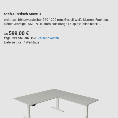
Steh-Sitztisch Move 3
elektrisch höhenverstellbar 720-1200 mm, Gestell Weiß, Memory-Funktion,
Höhen-Anzeige SALE % .custom-sale-badge { display: inline-block;
background-color: #ff0000; /* Auffälliges Rot */ color: #ffffff; /* Weiße Schrift
599,00 €
*/ font-weight: bold; text-transform: uppercase; padding: 5px 10px; border-
Ab
radius: 3px; font-size: 14px; margin-bottom: 10px; letter-spacing: 1px; }
zzgl. 19% Steuern
,
inkl.
Versandkosten
Lieferzeit
ca. 7 Werktage