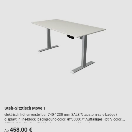
Steh-Sitztisch Move 1
elektrisch höhenverstellbar 740-1230 mm SALE % .custom-sale-badge {
display: inline-block; background-color: #ff0000; /* Auffälliges Rot */ color:
#ffffff; /* Weiße Schrift */ font-weight: bold; text-transform: uppercase;
458,00 €
padding: 5px 10px; border-radius: 3px; font-size: 14px; margin-bottom: 10px;
Ab