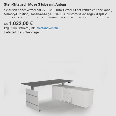
Steh-Sitztisch Move 3 tube mit Anbau
elektrisch höhenverstellbar 720-1200 mm, Gestell Silber, vertikaler Kabelkanal,
Memory-Funktion, Höhen-Anzeige SALE % .custom-sale-badge { display:
inline-block; background-color: #ff0000; /* Auffälliges Rot */ color: #ffffff; /*
1.032,00 €
Weiße Schrift */ font-weight: bold; text-transform: uppercase; padding: 5px
Ab
10px; border-radius: 3px; font-size: 14px; margin-bottom: 10px; letter-
zzgl. 19% Steuern
,
inkl.
Versandkosten
spacing: 1px; }
Lieferzeit
ca. 7 Werktage