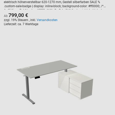
elektrisch höhenverstellbar 620-1270 mm, Gestell silberfarben SALE %
.custom-sale-badge { display: inline-block; background-color: #ff0000; /*
Auffälliges Rot */ color: #ffffff; /* Weiße Schrift */ font-weight: bold; text-
799,00 €
transform: uppercase; padding: 5px 10px; border-radius: 3px; font-size: 14px;
Ab
margin-bottom: 10px; letter-spacing: 1px; }
zzgl. 19% Steuern
,
inkl.
Versandkosten
Lieferzeit
ca. 7 Werktage