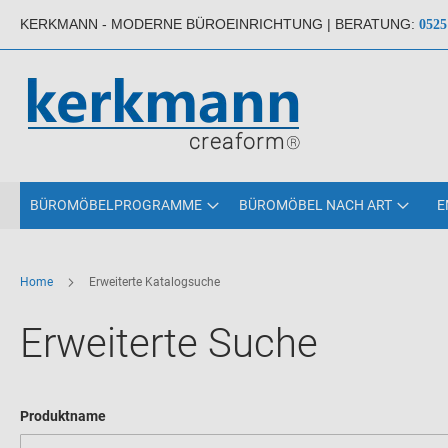
KERKMANN - MODERNE BÜROEINRICHTUNG |
BERATUNG
:
0525
BÜROMÖBELPROGRAMME
BÜROMÖBEL NACH ART
E
Home
Erweiterte Katalogsuche
Erweiterte Suche
Sucheinstellungen
Produktname