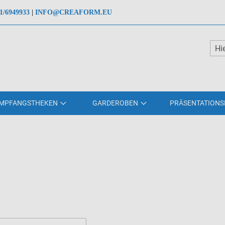
Direkt
1/6949933
|
INFO@CREAFORM.EU
zum
Inhalt
Such
MPFANGSTHEKEN
GARDEROBEN
PRÄSENTATION