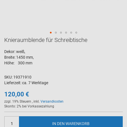
Knieraumblende für Schreibtische
Zum
Anfang
der
Dekor: weiß,
Bildergalerie
Breite: 1450 mm,
springen
Höhe: 300 mm
SKU
19371910
Lieferzeit
ca. 7 Werktage
120,00 €
zzgl. 19% Steuern
,
inkl.
Versandkosten
Skonto: 2% bei Vorkassezahlung
IN DEN WARENKORB